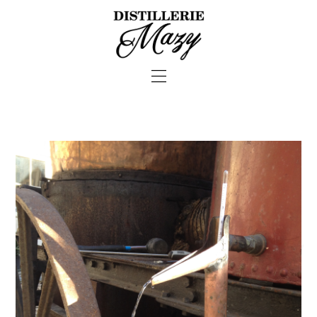
—
—
—