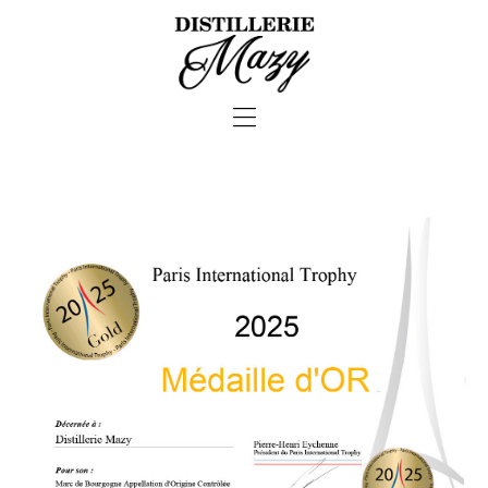
—
—
—