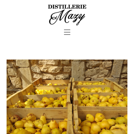
—
—
—