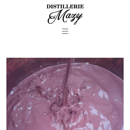
—
—
—