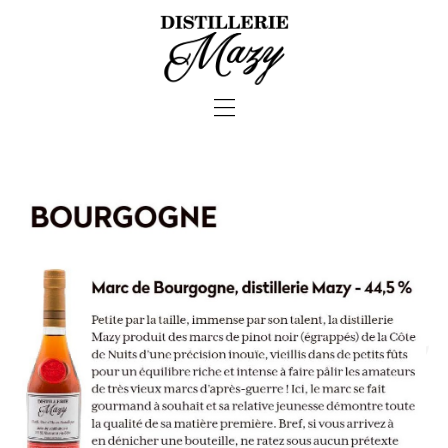
—
—
—